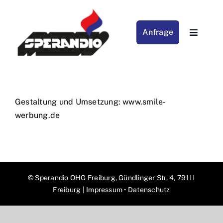
Skip
to
Anfrage
content
Toggle
Navigat
Home
Heizung
Gestaltung und Umsetzung:
www.smile-
werbung.de
Sanitär
Kundendienst
© Sperandio OHG Freiburg, Gündlinger Str. 4, 79111
Anfrage Wartung Heizung
Freiburg |
Impressum
•
Datenschutz